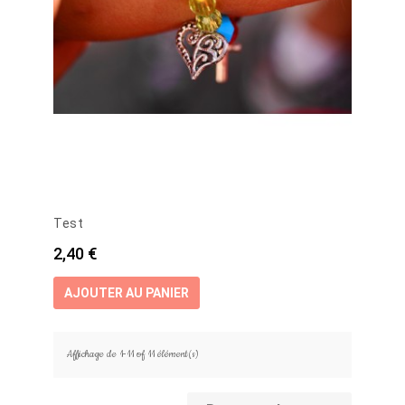
Test
Prix
2,40 €
AJOUTER AU PANIER
Affichage de 1-11 of 11 élément(s)