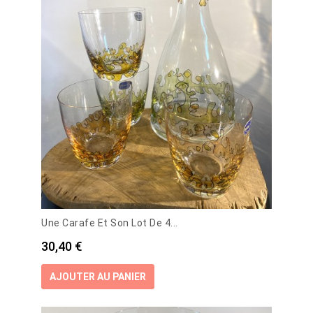
Une Carafe Et Son Lot De 4...
Prix
30,40 €
AJOUTER AU PANIER