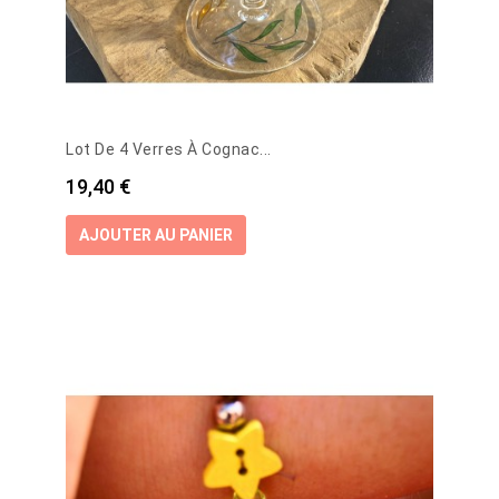
Lot De 4 Verres À Cognac...
Prix
19,40 €
AJOUTER AU PANIER