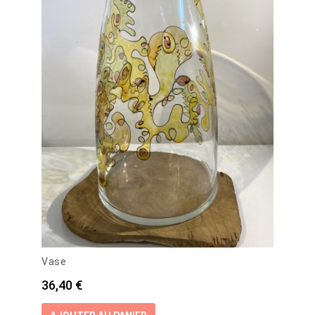
Vase
Prix
36,40 €