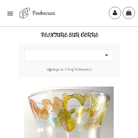

PEINTURE SUR VERRE

Affichage de 1-11 of 11 élément(s)