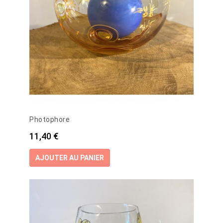
Photophore
Prix
11,40 €
AJOUTER AU PANIER