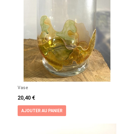
Vase
Prix
20,40 €
AJOUTER AU PANIER