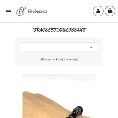

BRACELET COULISSANT

Affichage de 1-2 of 2 élément(s)