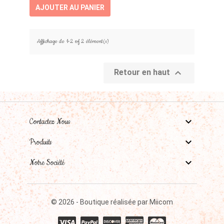
AJOUTER AU PANIER
Affichage de 1-2 of 2 élément(s)

Retour en haut

Contactez Nous

Produits

Notre Société
© 2026 - Boutique réalisée par Miicom