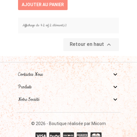
AJOUTER AU PANIER
Affichage de 1-2 of 2 élément(s)

Retour en haut

Contactez Nous

Produits

Notre Société
© 2026 - Boutique réalisée par Miicom