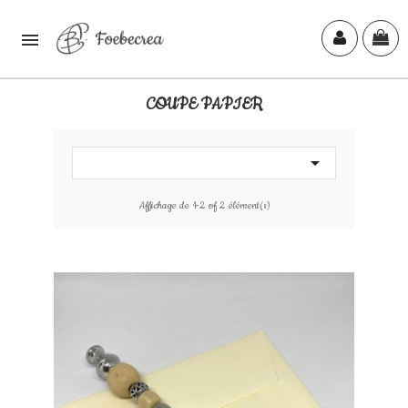

COUPE PAPIER

Affichage de 1-2 of 2 élément(s)