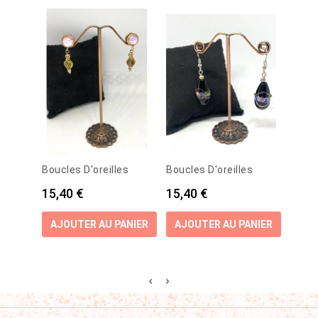
Brace
Boucles D'oreilles
Boucles D'oreilles
Verre.
Prix
Prix
15,40 €
15,40 €
Prix
13,9
AJOUTER AU PANIER
AJOUTER AU PANIER
AJO