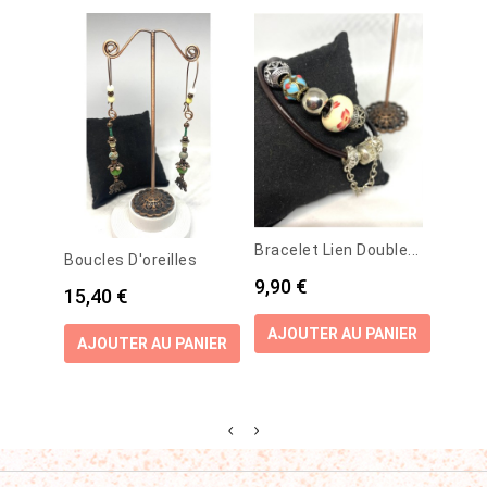
Bracelet Lien Double...
Boucles D'oreilles
Boucl
Prix
9,90 €
Prix
Prix
15,40 €
15,4
AJOUTER AU PANIER
AJOUTER AU PANIER
AJO