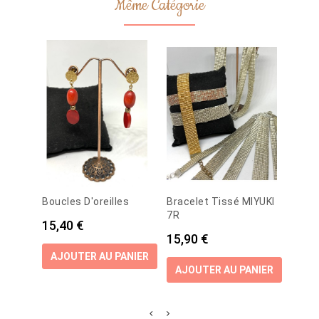
Même Catégorie
Boucles D'oreilles
Bracelet Tissé MIYUKI
Boucl
7R
Prix
Prix
15,40 €
18,4
Prix
15,90 €
AJOUTER AU PANIER
AJO
AJOUTER AU PANIER