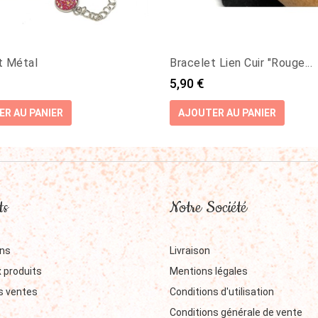
t Métal
Bracelet Lien Cuir "Rouge...
Prix
5,90 €
R AU PANIER
AJOUTER AU PANIER
ts
Notre Société
ns
Livraison
 produits
Mentions légales
s ventes
Conditions d'utilisation
Conditions générale de vente