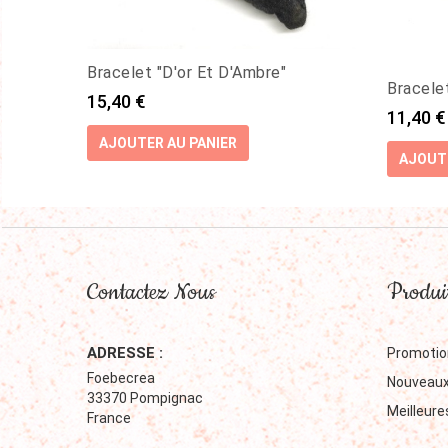
Bracelet "D'or Et D'Ambre"
Bracele
Prix
15,40 €
Prix
11,40 €
AJOUTER AU PANIER
AJOUTE
Contactez Nous
Produi
ADRESSE :
Promotio
Foebecrea
Nouveaux
33370 Pompignac
Meilleure
France