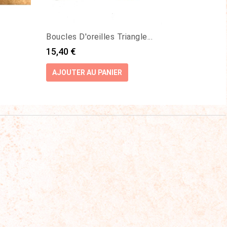
Boucles D'oreilles Triangle...
Boucles
Prix
15,40 €
Prix
15,40 
AJOUTER AU PANIER
AJOUT